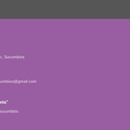
io, Sucumbiós
cumbios@gmail.com
leta”
 Sucumbiós