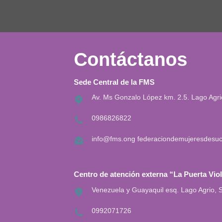
Contáctanos
Sede Central de la FMS
Av. Ms Gonzalo López km. 2.5. Lago Agr
0986826822
info@fms.ong
federaciondemujeresdesu
Centro de atención externa “La Puerta Vio
Venezuela y Guayaquil esq. Lago Agrio,
0992071726