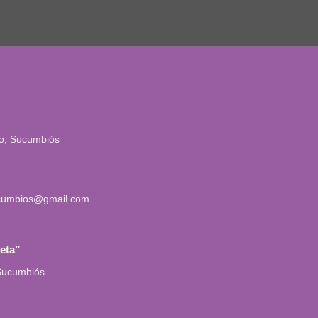
io, Sucumbiós
cumbios@gmail.com
leta”
 Sucumbiós