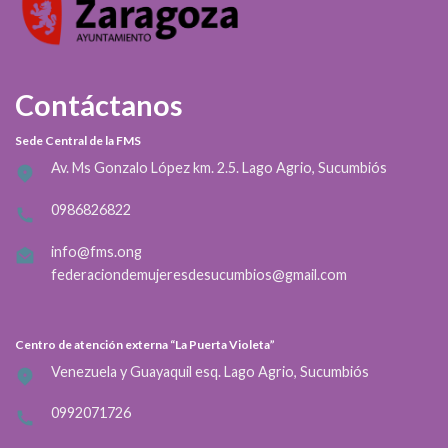
Contáctanos
Sede Central de la FMS
Av. Ms Gonzalo López km. 2.5. Lago Agrio, Sucumbiós
0986826822
info@fms.ong
federaciondemujeresdesucumbios@gmail.com
Centro de atención externa “La Puerta Violeta”
Venezuela y Guayaquil esq. Lago Agrio, Sucumbiós
0992071726