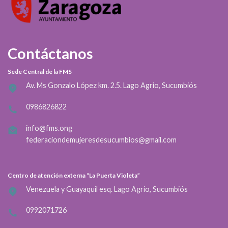
Contáctanos
Sede Central de la FMS
Av. Ms Gonzalo López km. 2.5. Lago Agrio, Sucumbiós
0986826822
info@fms.ong
federaciondemujeresdesucumbios@gmail.com
Centro de atención externa “La Puerta Violeta”
Venezuela y Guayaquil esq. Lago Agrio, Sucumbiós
0992071726