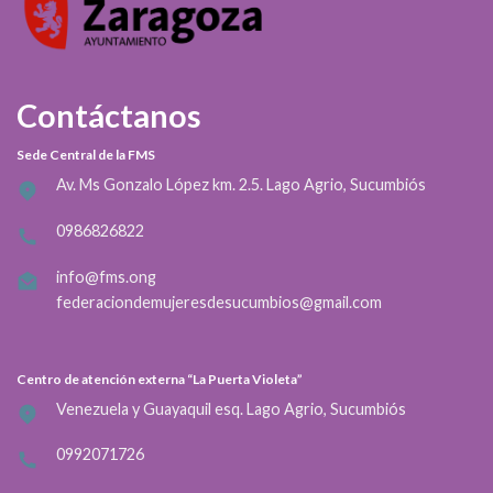
Contáctanos
Sede Central de la FMS
Av. Ms Gonzalo López km. 2.5. Lago Agrio, Sucumbiós
0986826822
info@fms.ong
federaciondemujeresdesucumbios@gmail.com
Centro de atención externa “La Puerta Violeta”
Venezuela y Guayaquil esq. Lago Agrio, Sucumbiós
0992071726