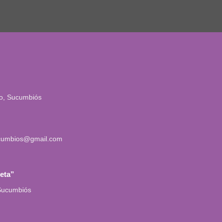
io, Sucumbiós
cumbios@gmail.com
leta”
 Sucumbiós