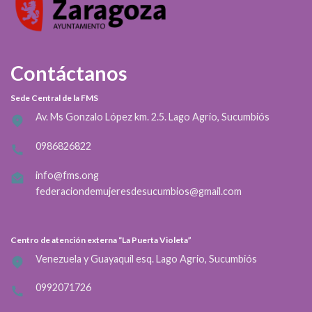
Contáctanos
Sede Central de la FMS
Av. Ms Gonzalo López km. 2.5. Lago Agrio, Sucumbiós
0986826822
info@fms.ong
federaciondemujeresdesucumbios@gmail.com
Centro de atención externa “La Puerta Violeta”
Venezuela y Guayaquil esq. Lago Agrio, Sucumbiós
0992071726