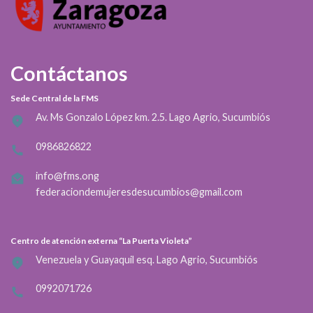
Contáctanos
Sede Central de la FMS
Av. Ms Gonzalo López km. 2.5. Lago Agrio, Sucumbiós
0986826822
info@fms.ong
federaciondemujeresdesucumbios@gmail.com
Centro de atención externa “La Puerta Violeta”
Venezuela y Guayaquil esq. Lago Agrio, Sucumbiós
0992071726