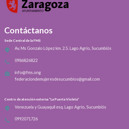
Contáctanos
Sede Central de la FMS
Av. Ms Gonzalo López km. 2.5. Lago Agrio, Sucumbiós
0986826822
info@fms.ong
federaciondemujeresdesucumbios@gmail.com
Centro de atención externa “La Puerta Violeta”
Venezuela y Guayaquil esq. Lago Agrio, Sucumbiós
0992071726