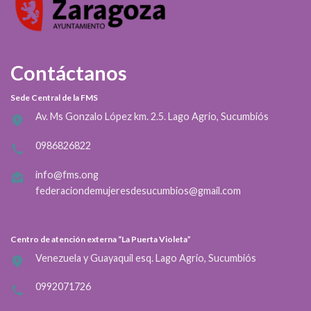
Contáctanos
Sede Central de la FMS
Av. Ms Gonzalo López km. 2.5. Lago Agrio, Sucumbiós
0986826822
info@fms.ong
federaciondemujeresdesucumbios@gmail.com
Centro de atención externa “La Puerta Violeta”
Venezuela y Guayaquil esq. Lago Agrio, Sucumbiós
0992071726