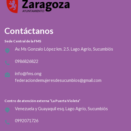
Contáctanos
Sede Central de la FMS
Av. Ms Gonzalo López km. 2.5. Lago Agrio, Sucumbiós
0986826822
info@fms.ong
federaciondemujeresdesucumbios@gmail.com
Centro de atención externa “La Puerta Violeta”
Venezuela y Guayaquil esq. Lago Agrio, Sucumbiós
0992071726