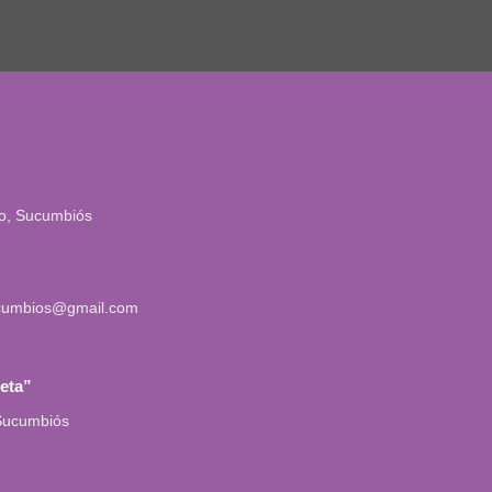
io, Sucumbiós
cumbios@gmail.com
leta”
 Sucumbiós