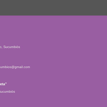
io, Sucumbiós
cumbios@gmail.com
leta”
 Sucumbiós