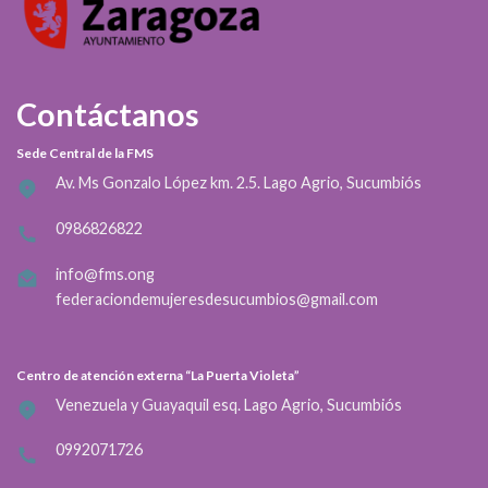
Contáctanos
Sede Central de la FMS
Av. Ms Gonzalo López km. 2.5. Lago Agrio, Sucumbiós
0986826822
info@fms.ong
federaciondemujeresdesucumbios@gmail.com
Centro de atención externa “La Puerta Violeta”
Venezuela y Guayaquil esq. Lago Agrio, Sucumbiós
0992071726