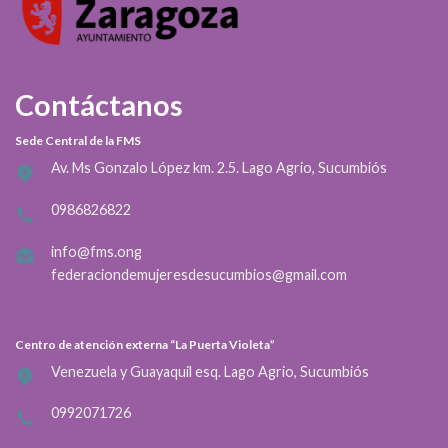
Contáctanos
Sede Central de la FMS
Av. Ms Gonzalo López km. 2.5. Lago Agrio, Sucumbiós
0986826822
info@fms.ong
federaciondemujeresdesucumbios@gmail.com
Centro de atención externa “La Puerta Violeta”
Venezuela y Guayaquil esq. Lago Agrio, Sucumbiós
0992071726