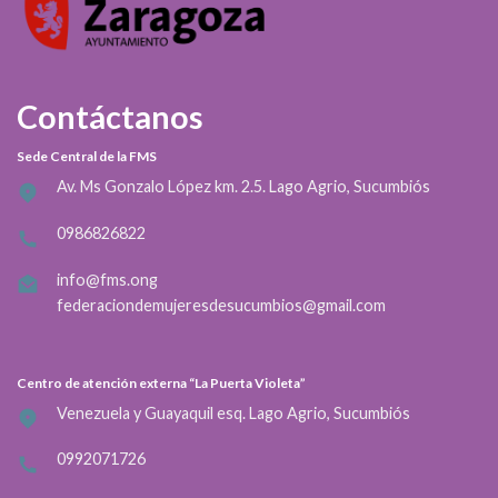
Contáctanos
Sede Central de la FMS
Av. Ms Gonzalo López km. 2.5. Lago Agrio, Sucumbiós
0986826822
info@fms.ong
federaciondemujeresdesucumbios@gmail.com
Centro de atención externa “La Puerta Violeta”
Venezuela y Guayaquil esq. Lago Agrio, Sucumbiós
0992071726