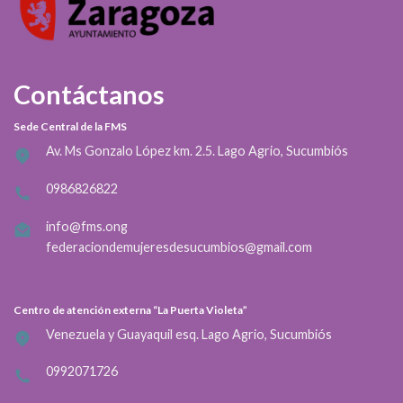
Contáctanos
Sede Central de la FMS
Av. Ms Gonzalo López km. 2.5. Lago Agrio, Sucumbiós
0986826822
info@fms.ong
federaciondemujeresdesucumbios@gmail.com
Centro de atención externa “La Puerta Violeta”
Venezuela y Guayaquil esq. Lago Agrio, Sucumbiós
0992071726