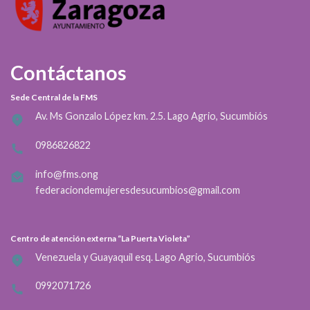
Contáctanos
Sede Central de la FMS
Av. Ms Gonzalo López km. 2.5. Lago Agrio, Sucumbiós
0986826822
info@fms.ong
federaciondemujeresdesucumbios@gmail.com
Centro de atención externa “La Puerta Violeta”
Venezuela y Guayaquil esq. Lago Agrio, Sucumbiós
0992071726