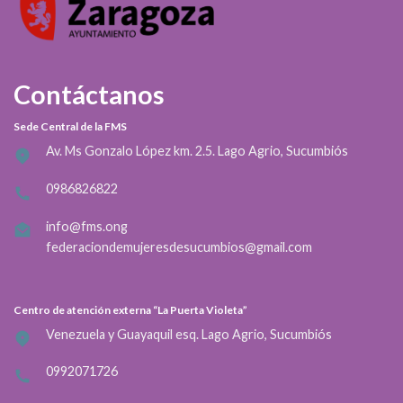
Contáctanos
Sede Central de la FMS
Av. Ms Gonzalo López km. 2.5. Lago Agrio, Sucumbiós
0986826822
info@fms.ong
federaciondemujeresdesucumbios@gmail.com
Centro de atención externa “La Puerta Violeta”
Venezuela y Guayaquil esq. Lago Agrio, Sucumbiós
0992071726