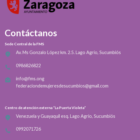
Contáctanos
Sede Central de la FMS
Av. Ms Gonzalo López km. 2.5. Lago Agrio, Sucumbiós
0986826822
info@fms.ong
federaciondemujeresdesucumbios@gmail.com
Centro de atención externa “La Puerta Violeta”
Venezuela y Guayaquil esq. Lago Agrio, Sucumbiós
0992071726