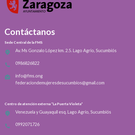
Contáctanos
Sede Central de la FMS
Av. Ms Gonzalo López km. 2.5. Lago Agrio, Sucumbiós
0986826822
info@fms.ong
federaciondemujeresdesucumbios@gmail.com
Centro de atención externa “La Puerta Violeta”
Venezuela y Guayaquil esq. Lago Agrio, Sucumbiós
0992071726