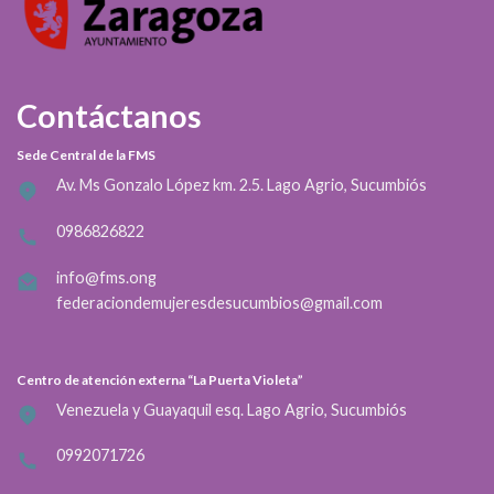
Contáctanos
Sede Central de la FMS
Av. Ms Gonzalo López km. 2.5. Lago Agrio, Sucumbiós
0986826822
info@fms.ong
federaciondemujeresdesucumbios@gmail.com
Centro de atención externa “La Puerta Violeta”
Venezuela y Guayaquil esq. Lago Agrio, Sucumbiós
0992071726