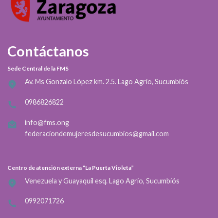
Contáctanos
Sede Central de la FMS
Av. Ms Gonzalo López km. 2.5. Lago Agrio, Sucumbiós
0986826822
info@fms.ong
federaciondemujeresdesucumbios@gmail.com
Centro de atención externa “La Puerta Violeta”
Venezuela y Guayaquil esq. Lago Agrio, Sucumbiós
0992071726