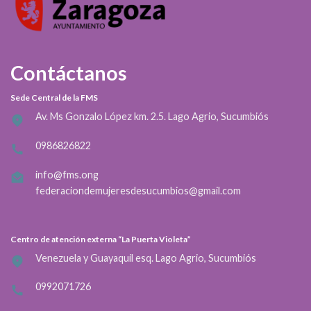
Contáctanos
Sede Central de la FMS
Av. Ms Gonzalo López km. 2.5. Lago Agrio, Sucumbiós
0986826822
info@fms.ong
federaciondemujeresdesucumbios@gmail.com
Centro de atención externa “La Puerta Violeta”
Venezuela y Guayaquil esq. Lago Agrio, Sucumbiós
0992071726