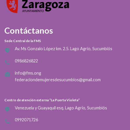
Contáctanos
Sede Central de la FMS
Av. Ms Gonzalo López km. 2.5. Lago Agrio, Sucumbiós
0986826822
info@fms.ong
federaciondemujeresdesucumbios@gmail.com
Centro de atención externa “La Puerta Violeta”
Venezuela y Guayaquil esq. Lago Agrio, Sucumbiós
0992071726