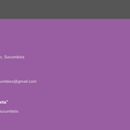
io, Sucumbiós
cumbios@gmail.com
leta”
 Sucumbiós