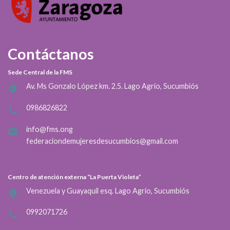
Contáctanos
Sede Central de la FMS
Av. Ms Gonzalo López km. 2.5. Lago Agrio, Sucumbiós
0986826822
info@fms.ong
federaciondemujeresdesucumbios@gmail.com
Centro de atención externa “La Puerta Violeta”
Venezuela y Guayaquil esq. Lago Agrio, Sucumbiós
0992071726