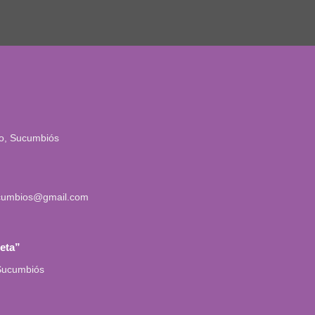
io, Sucumbiós
cumbios@gmail.com
leta”
 Sucumbiós